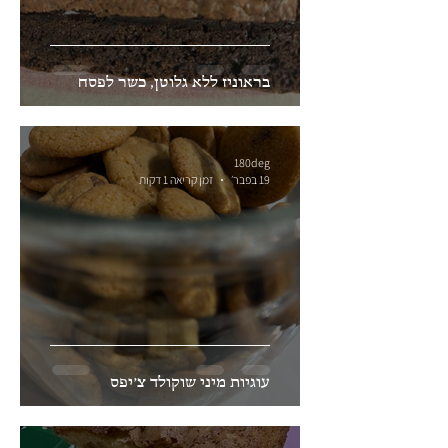
בראוניז ללא גלוטן, כשר לפסח
180deg
19 בפבר׳
זמן קריאה 1 דקות
עוגיות מיני שוקולד צ׳יפס