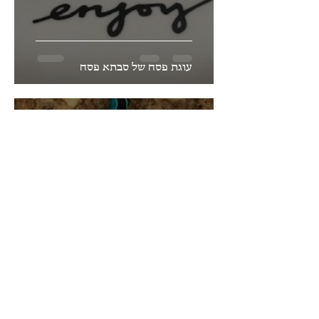
עוגת פסח של סבתא פסח
180deg
9 בדצמ׳ 2019
זמן קריאה 2 דקות
שטרויזלי