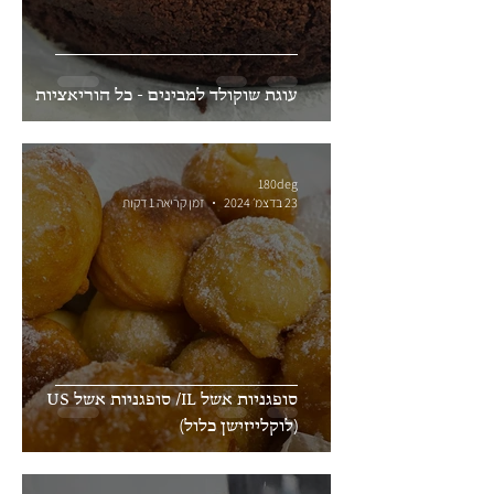
עוגת שוקולד למבינים - כל הוריאציות
180deg
23 בדצמ׳ 2024
זמן קריאה 1 דקות
סופגניות אשל IL/ סופגניות אשל US
(לוקלייזישן כלול)