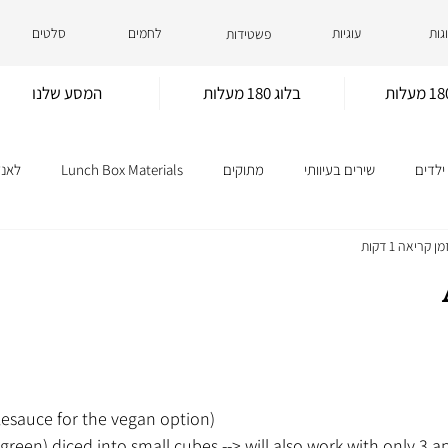
גות
עוגיות
לחמים
סלטים
פשטידות
בלוג 180 מעלות
המסע שלנו
לדים
שירים בעיוותי
מתוקים
Lunch Box Materials
לאנץ
מן קריאה 1 דקות
לחם
פשטידות
סלטים
lesauce for the vegan option)
 green) diced into small cubes --> will also work with only 3 a