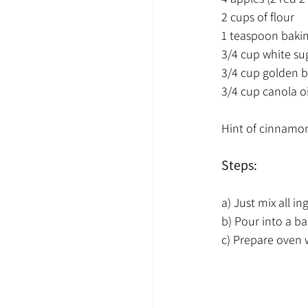
2 cups of flour
1 teaspoon baki
3/4 cup white su
3/4 cup golden 
3/4 cup canola oi
Hint of cinnamon
Steps:
a) Just mix all i
b) Pour into a 
c) Prepare oven 