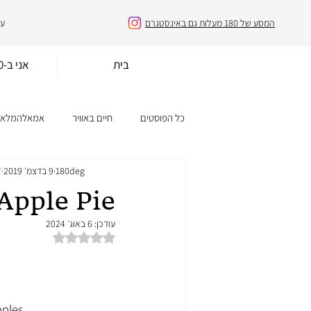
המסע של 180 מעלות גם באינסטגרם
עו
בית
אני ב-180 מעלות
כל הפוסטים
חיים באוויר
אמאלהמלא י
180deg
9 בדצמ׳ 2019
ז
רמת קושי: קל
עוגות
עוגיות
Apple Pie
עודכן:
6 באוג׳ 2024
דירוג של NaN מתוך 5 כוכבים
pples