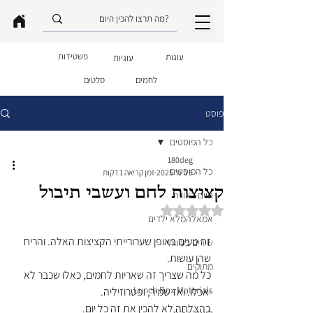
פשטידות
עוגות
עוגיות
לחמים
סלטים
פוסט
כל הפוסטים
180deg
כל הפוסטים
5 בינו׳ 2025
זמן קריאה 1 דקות
קציצות לחם ועשבי תיבול
חיים באוויר
דירוג של NaN מתוך 5 כוכבים
אמאלהמלא ילדים
זה טעים באופן שערורייתי הקציצות האלה. והריח 
שירים בעיוותי
שהן עושות.
מתוקים
כל מה שצריך זה שאריות לחמים, כאלו שכבר לא 
Lunch Box Materials
יאכלו. ואז שמיר, ופטרוזיליה. 
בהצלחה לא להכין את זה כל יום.