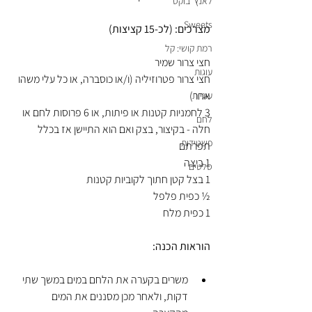
לאנץ' בוקס
Sweets
מצרכים: (לכ-15 קציצות)
רמת קושי: קל
חצי צרור שמיר
עוגות
חצי צרור פטרוזיליה (ו/או כוסברה, או כל עלי משהו 
אחר)
עוגיות
3 לחמניות קטנות או פיתות, או 6 פרוסות לחם או 
לחם
חלה - בקיצור, בצק ואם הוא התיישן אז בכלל 
פשטידות
תפרתם
1 ביצה
סלטים
1 בצל קטן חתוך לקוביות קטנות
½ כפית פלפל
1 כפית מלח
הוראות הכנה:
משרים בקערה את הלחם במים במשך שתי 
דקות, ולאחר מכן מסננים את המים 