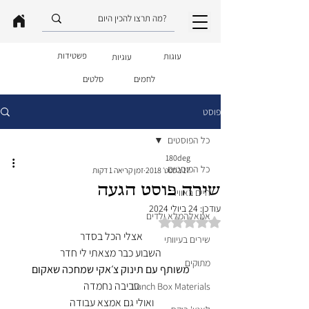
פשטידות
עוגות
עוגיות
לחמים
סלטים
פוסט
כל הפוסטים
180deg
כל הפוסטים
17 בספט׳ 2018
זמן קריאה 1 דקות
שירה פוסט הגעה
חיים באוויר
עודכן:
24 ביולי 2024
אמאלהמלא ילדים
דירוג של NaN מתוך 5 כוכבים
אצלי הכל בסדר 
שירים בעיוותי
השבוע כבר מצאתי לי חדר
מתוקים
משותף עם תינוק צ׳אקי שמחכה שאקום
סביבה נחמדה 
Lunch Box Materials
ואולי גם אמצא עבודה 