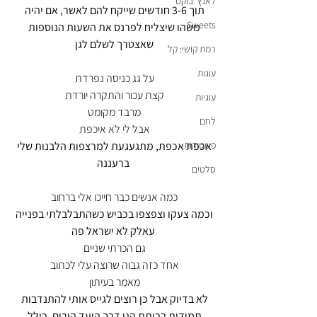
לאנץ' בוקס
תוך 3-6 חודשים שייקח להם לאשר, אם יהיה 
Sweets
משהו שיצליח לפרנס את השעות הנוספות 
שאצטרך לשלם לגן
רמת קושי: קל
עוגות
על גג כניסה נפרדת 
קצת עכור והתקרה יורדת 
עוגיות
מרבד מקומט 
לחם
אבל לי לא איכפת 
פשטידות
אכפת אכפת, מתגעגעת למרצפות הלבנות שלי 
ברעננה
סלטים
כמה אנשים כבר חייכו אלי ברחוב 
וכמה צעקו וצפצפו בכביש כשהתבלבלתי בפנייה 
עאלק לא ישראל פה
גם הכרתי שניים 
אחד כזה גבוה שרוצה עלי לכתוב 
מאמר בעיתון 
לא בדיוק אבל כן רוצים לגייס אותי להתנדבות 
תמידית בכיתת הגן דרך הועד הורים, כולל 