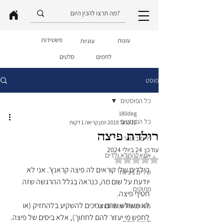
פשטידות
עוגות
עוגיות
לחמים
סלטים
פוסט
כל הפוסטים
180deg
כל הפוסטים
12 בנוב׳ 2019
זמן קריאה 1 דקות
רולדת פיצה
חיים באוויר
עודכן:
24 ביולי 2024
אמאלהמלא ילדים
דירוג של NaN מתוך 5 כוכבים
הילדים שלי קוראים לה פיצה קראנץ'. אני לא 
שירים בעיוותי
יודעת על שום מה, כנראה בגלל ההרגשה שזה 
מתוקים
חטיף פיצה.
לא משולש שהם צריכים להשקיע בלהחזיק (או 
Lunch Box Materials
לחפש מי יעזור להם לחתוך), אלא ביסים של פיצה.