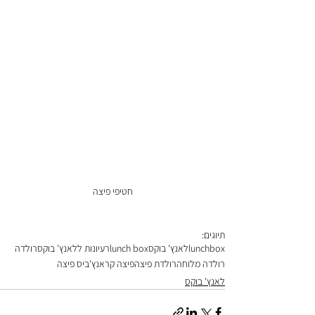
חטיפי פיצה
תיוגים:
lunchbox
לאנץ' בוקס
lunch box
רעיונות ללאנץ' בוקס
רולדה
רולדה מלוחה
רולדת פיצה
פיצה קראנץ'
ביס פיצה
לאנץ' בוקס