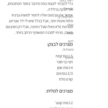
לאנץ' בוקס
כדי להבהיר לעצמי במה מדובר בספר המתכונים, 
Sweets
אני דבקה ברולדה. 
אפשר את הבפנוכו שלה להמיר למשהו גבינתי 
רמת קושי: קל
מלוח איכותי יותר, אבל בגלל שיש לי ילד שנרתע 
עוגות
מגבינות (ולא מאלו שעל הפיצה, אבל רק כשהן עם 
פיצה), פניתי למכנה המשותף הרחב ביותר. 
עוגיות
לחם
מצרכים לבצק:
פשטידות
1.5 כוס קמח
סלטים
חצי כף סוכר
4 כפות שמן
2/3 כוס מים
קורט מלח
מצרכים למלית:
2 כפות קוטג'