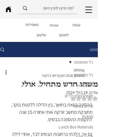
פשטידות
עוגות
עוגיות
לחמים
סלטים
פוסט
כל הפוסטים
180deg
כל הפוסטים
16 באוק׳ 2018
זמן קריאה 1 דקות
משהו חדש מתחיל. אולי.
חיים באוויר
עודכן:
24 ביולי 2024
אמאלהמלא ילדים
דירוג של NaN מתוך 5 כוכבים
ההליכה הזאת בחושך, בין הלילה ללפנות בוקר, 
שירים בעיוותי
מחובקת מחשב זורקת אותי אחורה 15 שנה 
מתוקים
לתקופת ההסמכה בבסיס.
Lunch Box Materials
גם אז, הלכתי ברחובות הבסיס לבד, אחרי לילה 