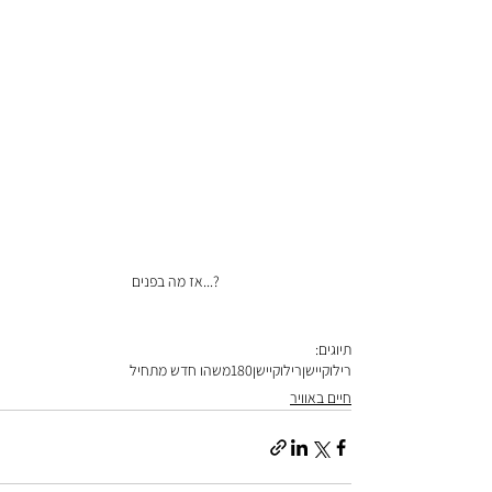
?...אז מה בפנים
תיוגים:
רילוקיישן
רילוקיישן180
משהו חדש מתחיל
חיים באוויר