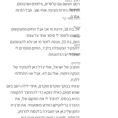
לאנץ' בוקס
רטוב מגשם עם קלסרים, צילומים ושרבוטים.
Sweets
תחושת הזרות מציפה אותי שוב. אבל הזרות 
אחרת.
רמת קושי: קל
עוגות
אז, בת 18, יודעת מי אני אבל החיים מתעקשים 
לחבוט ולספר לי סיפור אחר על עצמי.
עוגיות
היום, בת 33, מנסה לזכור מי אני ולא להצטמצם 
לחם
לתפקיד המטפלת בלבד, החיים מספרים לי 
פשטידות
שתמיד יש הזדמנויות.
סלטים
תחביב של ישראל, אולי יגדל כאן לתפקיד של 
הפקה ויזמות. אולי גם לא. אבל אני התחלתי 
ללכת.
יצאתי בבוקר מוקדם מוקדם, אחרי לילה רטוב ביום 
שמש חמים, כאילו דווקא כדי להתחבר לתקופה 
ההיא בבסיס. להזכיר לי את המקום שלי, את 
ההכרה ברילוקיישן כאירוע משמעותי. את מרבית 
הזמן שלי כאן אני מעבירה בלנסות להרגיע, 
להחליק, למזער נזקים ולהרים מצבי רוח. 