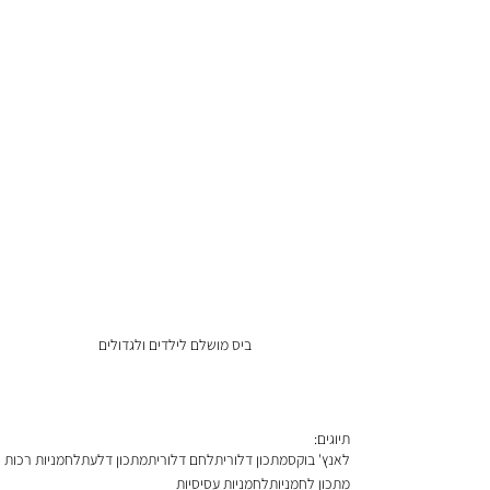
ביס מושלם לילדים ולגדולים
תיוגים:
לאנץ' בוקס
מתכון דלורית
לחם דלורית
מתכון דלעת
לחמניות רכות
מתכון לחמניות
לחמניות עסיסיות