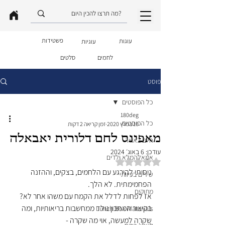
פשטידות
עוגות
עוגיות
לחמים
סלטים
פוסט
כל הפוסטים
180deg
כל הפוסטים
16 במרץ 2020
זמן קריאה 2 דקות
מאפינס לחם דלורית יאבאלה
חיים באוויר
עודכן:
6 באוג׳ 2024
אמאלהמלא ילדים
דירוג של NaN מתוך 5 כוכבים
ניסיתי להירגע עם הלחמים, בצקים, וההזנה 
שירים בעיוותי
הפחמימתית. לא הלך.
מתוקים
אז לפחות לדלל את הקמח עם משהו אחר לא?
בקיצור המתכון נולד ממחשבות בריאותיות, ומה 
Lunch Box Materials
שקרה למעשה, אוי מה שקרה - 