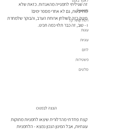
לאנץ' בוקס
זה שגיליתי לחמנייה מהאגדות. כזאת שלא 
Sweets
מתייבשת, גם לא אחרי מספר ימים! 
פינוק כזה לשולחן ארוחת הערב, והבוקר שלמחרת 
רמת קושי: קל
ו - טוב, זה כבר תלוי כמה תכינו.
עוגות
עוגיות
לחם
פשטידות
סלטים
הצצה לבפנוכו
קצת פחדתי מהדלורית שיצאו לחמניות מתוקות 
עוגתיות, אבל המינון הנכון נמצא - הלחמניות 